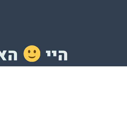
היי
האת